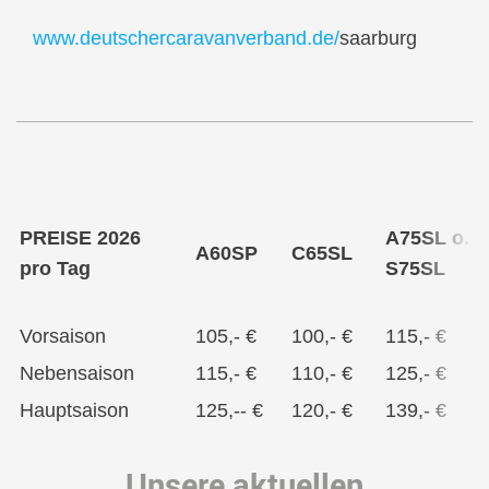
www.deutschercaravanverband.de/
saarburg
PREISE 2026
A75SL o.
A60SP
C65SL
pro Tag
S75SL
Vorsaison
105,- €
100,- €
115,- €
1
Nebensaison
115,- €
110,- €
125,- €
1
Hauptsaison
125,-- €
120,- €
139,- €
1
Unsere aktuellen