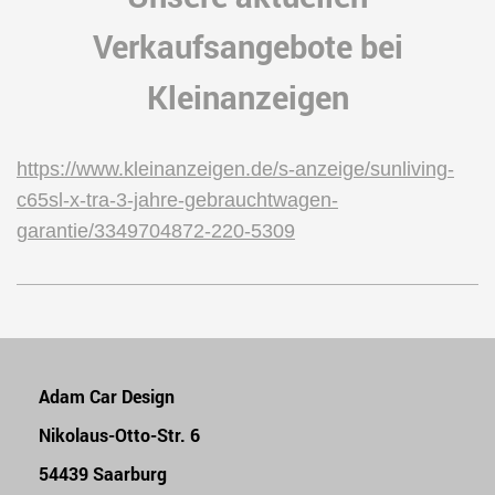
Verkaufsangebote bei
Kleinanzeigen
https://www.kleinanzeigen.de/s-anzeige/sunliving-
c65sl-x-tra-3-jahre-gebrauchtwagen-
garantie/3349704872-220-5309
Adam Car Design
Nikolaus-Otto-Str. 6
54439 Saarburg